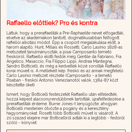
Raffaello előttiek? Pro és kontra
Láttuk, hogy a preraffaeliták a Pre-Raphaelite nevet elfogadták,
elvetve az akadémiákon tanított, dogmatikusabban felfogott
raffellói alkotási módot. Épp a csoport megalakulása előtt, a
három alapító, Hunt, Millais és Rossetti, Carlo Lasinio 1828-as
metszeteit tanulmányozták, a pisai Camposanto temető
freskóiról. Raffaello előtti festők még Gentile da Fabriano, Fra
Angelico, Masaccio, Fra Filippo Lippi, Andrea Mantegna,
Sandro Botticelli, és még a kedveltek közé sorolták Raffaello
korai műveit is. A mellékelt kép: freskó és az annak megfelelő
Carlo Lasinio metszet részlete (Camposanto - a temető
Pisaban - freskói Antonio Venezianotól valók, 1384-87 közt
készítette őket)
Ismert, hogy Botticelli festészetét Raffaello után elfeledték,
hozzá képest alacsonyrendűbbnek tartották, újrafelfedezése a
preraffaeliták érdeme. Burne Jones-t lenyűgözte, ahogyan
Botticelli mesterien ötvözte a pogány és a keresztény
hagyományokat. Rosetti több Botticelli művet is vásárolt. A
20.század elejére már Botticelliről adták ki a legtöbb - festőről
szóló - könyvet.