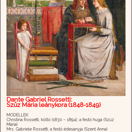
Dante Gabriel Rossetti:
Szűz Mária leánykora (1848-1849)
MODELLEK:
Christina Rossetti, költő (1830 – 1894), a festő huga (Szűz
Mária)
Mrs. Gabriele Rossetti, a festő édesanyja (Szent Anna)