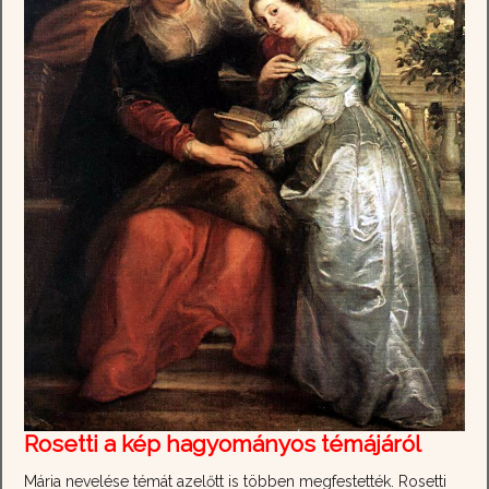
Rosetti a kép hagyományos témájáról
Mária nevelése témát azelőtt is többen megfestették. Rosetti