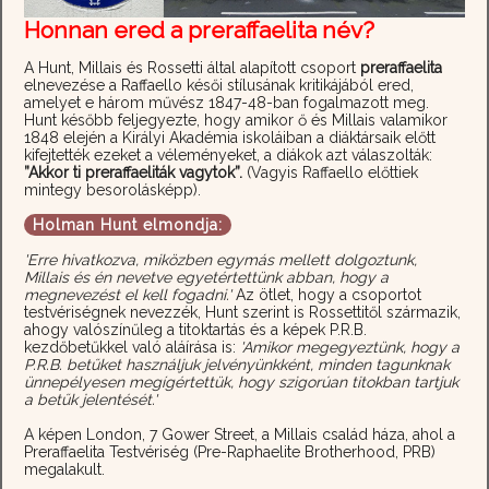
Honnan ered a preraffaelita név?
A Hunt, Millais és Rossetti által alapított csoport
preraffaelita
elnevezése a Raffaello késői stílusának kritikájából ered,
amelyet e három művész 1847-48-ban fogalmazott meg.
Hunt később feljegyezte, hogy amikor ő és Millais valamikor
1848 elején a Királyi Akadémia iskoláiban a diáktársaik előtt
kifejtették ezeket a véleményeket, a diákok azt válaszolták:
”Akkor ti preraffaeliták vagytok”.
(Vagyis Raffaello előttiek
mintegy besorolásképp).
Holman Hunt elmondja:
'Erre hivatkozva, miközben egymás mellett dolgoztunk,
Millais és én nevetve egyetértettünk abban, hogy a
megnevezést el kell fogadni.'
Az ötlet, hogy a csoportot
testvériségnek nevezzék, Hunt szerint is Rossettitől származik,
ahogy valószínűleg a titoktartás és a képek P.R.B.
kezdőbetűkkel való aláírása is:
'Amikor megegyeztünk, hogy a
P.R.B. betűket használjuk jelvényünkként, minden tagunknak
ünnepélyesen megígértettük, hogy szigorúan titokban tartjuk
a betűk jelentését.'
A képen London, 7 Gower Street, a Millais család háza, ahol a
Preraffaelita Testvériség (Pre-Raphaelite Brotherhood, PRB)
megalakult.