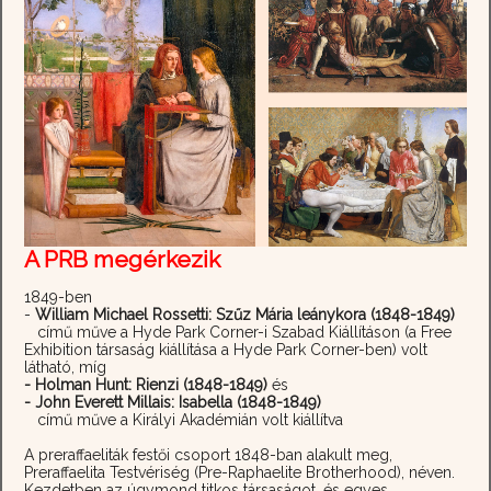
A PRB megérkezik
1849-ben
-
William Michael Rossetti: Szűz Mária leánykora (1848-1849)
című műve a Hyde Park Corner-i Szabad Kiállításon (a Free
Exhibition társaság kiállítása a Hyde Park Corner-ben) volt
látható, míg
- Holman Hunt: Rienzi (1848-1849)
és
- John Everett Millais: Isabella (1848-1849)
című műve a Királyi Akadémián volt kiállítva
A preraffaeliták festői csoport 1848-ban alakult meg,
Preraffaelita Testvériség (Pre-Raphaelite Brotherhood), néven.
Kezdetben az úgymond titkos társaságot, és egyes