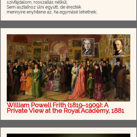
szívfájdalom, rosszallás nélkül;
Sem asztalhoz ülni együtt, de érezték
mennyire enyhítene az, ha egymásé lehetnek;
William Powell Frith (1819–1909): A
Private View at the Royal Academy, 1881