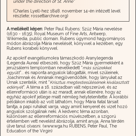
under the direction of St. Anne”
(Charles Lyell-hez 1848. november 14-én intézett levél
részlete; rossettiarchive.org)
A mellékelt képen
: Peter Paul Rubens: Szűz Mária nevelése
(1630 - 1635), Royal Museum of Fine Arts, Antwerp,
Wikimedia, public domain. Rubens úgymond hagyományos
módon ábrázolja Mária nevelését, könyvvel a kezében, egy
Rubens korabeli könyvvel.
Az apokrif evangéliumokra támaszkodó Aranylegenda
(Legenda Aurea) elbeszéli, hogy Szűz Mária gyermekként a
jeruzsálemi templomban nevelkedett ”
más szüzekkel
együtt
”... és naponta angyalok látogatták, mivel szüleinek,
Joachimnak és Annának megjövendölték, hogy lányukat az
Úrnak szentelik, mint ”
Krisztus megtestesülésének kiválasztott
edényét
”. A téma a 16. században vált népszerűvé, és az
ellenreformáció után is az maradt, annak ellenére, hogy az
egyház apokrif jellege miatt némileg helytelenítette. A korábbi
példákon inkább az volt láthatóm, hogy Mária fiatal társait
tanítja, a papi ruhákat varrja, vagy amint kenyeret és vizet hozó
angyalok szolgálnak neki. A kedvenc téma azonban,
különösen az ellenreformációs művészetben, a szigorú
értelemben vett nevelést ábrázolja, amint anyja, Anna térdén
ülve tanul olvasni. (www.wga.hu RUBENS, Peter Paul, The
Education of the Virgin)