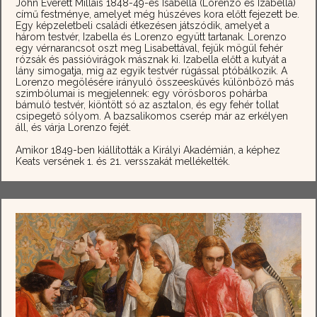
John Everett Millais 1848-49-es Isabella (Lorenzo és Izabella)
című festménye, amelyet még húszéves kora előtt fejezett be.
Egy képzeletbeli családi étkezésen játszódik, amelyet a
három testvér, Izabella és Lorenzo együtt tartanak. Lorenzo
egy vérnarancsot oszt meg Lisabettával, fejük mögül fehér
rózsák és passióvirágok másznak ki. Izabella előtt a kutyát a
lány simogatja, mig az egyik testvér rúgással ptóbálkozik. A
Lorenzo megölésére irányuló összeesküvés különböző más
szimbólumai is megjelennek: egy vörösboros pohárba
bámuló testvér, kiöntött só az asztalon, és egy fehér tollat
csipegető sólyom. A bazsalikomos cserép már az erkélyen
áll, és várja Lorenzo fejét.
Amikor 1849-ben kiállították a Királyi Akadémián, a képhez
Keats versének 1. és 21. versszakát mellékelték.