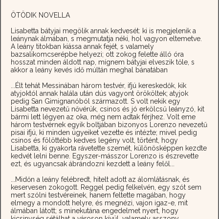
ÖTÖDIK NOVELLA
Lisabetta bátyjai megölik annak kedvesét: ki is megjelenik a
leánynak álmában, s megmutatja néki, hol vagyon eltemetve.
A leány titokban kiássa annak fejét, s valamely
bazsalikomcserépbe helyezi; ott zokog felette álló óra
hosszat minden áldott nap, mígnem bátyjai elveszik tőle, s
akkor a leány kevés idő múltán meghal bánatában
...Élt tehát Messinában három testvér, ifjú kereskedők, kik
atyjoktól annak halála után dús vagyont örököltek; atyjok
pedig San Gimignanóból származott. S volt nekik egy
Lisabetta nevezetű nővérük, csinos és jó erkölcsű leányzó, kit
bármi lett légyen az oka, még nem adtak férjhez. Volt eme
három testvérnek egyik boltjában bizonyos Lorenzo nevezetű
pisai ifjú, ki minden ügyeiket vezette és intézte; mivel pedig
csinos és fölöttébb kedves legény volt, történt, hogy
Lisabetta, ki gyakorta rávetette szemét, különösképpen kezdte
kedvét lelni benne. Egyszer-másszor Lorenzo is észrevette
ezt, és ugyancsak ábrándozni kezdett a leány felől...
...Midőn a leány felébredt, hitelt adott az álomlátásnak, és
keservesen zokogott. Reggel pedig felkelvén, egy szót sem
mert szólni testvéreinek, hanem feltette magában, hogy
elmegy a mondott helyre, és megnézi, vajon igaz-e, mit
álmában látott; s minekutána engedelmet nyert, hogy
kicsinység sétálhat a városon kívül, valamely asszony