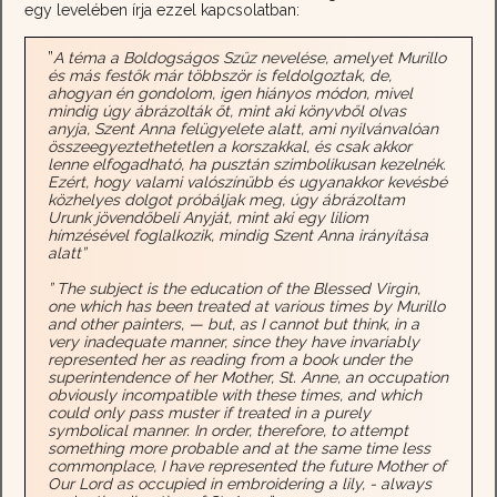
egy levelében írja ezzel kapcsolatban:
”
A téma a Boldogságos Szűz nevelése, amelyet Murillo
és más festők már többször is feldolgoztak, de,
ahogyan én gondolom, igen hiányos módon, mivel
mindig úgy ábrázolták őt, mint aki könyvből olvas
anyja, Szent Anna felügyelete alatt, ami nyilvánvalóan
összeegyeztethetetlen a korszakkal, és csak akkor
lenne elfogadható, ha pusztán szimbolikusan kezelnék.
Ezért, hogy valami valószínűbb és ugyanakkor kevésbé
közhelyes dolgot próbáljak meg, úgy ábrázoltam
Urunk jövendőbeli Anyját, mint aki egy liliom
hímzésével foglalkozik, mindig Szent Anna irányítása
alatt”
” The subject is the education of the Blessed Virgin,
one which has been treated at various times by Murillo
and other painters, — but, as I cannot but think, in a
very inadequate manner, since they have invariably
represented her as reading from a book under the
superintendence of her Mother, St. Anne, an occupation
obviously incompatible with these times, and which
could only pass muster if treated in a purely
symbolical manner. In order, therefore, to attempt
something more probable and at the same time less
commonplace, I have represented the future Mother of
Our Lord as occupied in embroidering a lily, - always