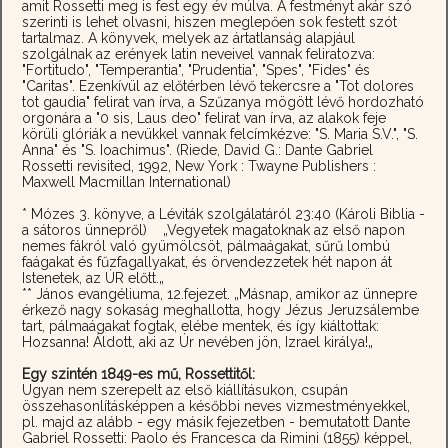
amit Rossetti meg is fest egy év múlva. A festményt akár szó
szerinti is lehet olvasni, hiszen meglepően sok festett szót
tartalmaz. A könyvek, melyek az ártatlanság alapjául
szolgálnak az erények latin neveivel vannak feliratozva:
"Fortitudo", "Temperantia", "Prudentia", "Spes", "Fides" és
"Caritas". Ezenkívül az előtérben lévő tekercsre a "Tot dolores
tot gaudia" felirat van írva, a Szűzanya mögött lévő hordozható
orgonára a "0 sis, Laus deo" felirat van írva, az alakok feje
körüli glóriák a nevükkel vannak felcímkézve: "S. Maria S.V.", "S.
Anna" és "S. Ioachimus". (Riede, David G.: Dante Gabriel
Rossetti revisited, 1992, New York : Twayne Publishers :
Maxwell Macmillan International)
* Mózes 3. könyve, a Léviták szolgálatáról 23:40 (Károli Biblia -
a sátoros ünnepről) „Vegyetek magatoknak az első napon
nemes fákról való gyümölcsöt, pálmaágakat, sűrű lombú
faágakat és fűzfagallyakat, és örvendezzetek hét napon át
Istenetek, az ÚR előtt.„
** János evangéliuma, 12.fejezet. „Másnap, amikor az ünnepre
érkező nagy sokaság meghallotta, hogy Jézus Jeruzsálembe
tart, pálmaágakat fogtak, elébe mentek, és így kiáltottak:
Hozsanna! Áldott, aki az Úr nevében jön, Izrael királya!„
Egy szintén 1849-es mű, Rossettitől:
Ugyan nem szerepelt az első kiállításukon, csupán
összehasonlításképpen a későbbi neves vizmestményekkel,
pl. majd az alább - egy másik fejezetben - bemutatott Dante
Gabriel Rossetti: Paolo és Francesca da Rimini (1855) képpel,