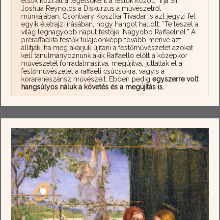
elsők közt áll a legelsőként a festők között” írja Sir
Joshua Reynolds a Diskurzus a művészetről
munkájában. Csontváry Kosztka Tivadar is azt jegyzi fel
egyik életrajzi írásában, hogy hangot hallott: ”Te leszel a
világ legnagyobb napút festője. Nagyobb Raffaelnél.” A
preraffaelita festők tulajdonképp tovább menve azt
állítják, ha meg akarjuk újítani a festőművészetet azokat
kell tanulmányoznunk akik Raffaello előtt a középkor
művészetét forradalmasítva, megújítva, juttatták el a
festőművészetet a raffaeli csúcsokra, vagyis a
korareneszánsz művészeit. Ebben pedig
egyszerre volt
hangsúlyos náluk a követés és a megújítás is.