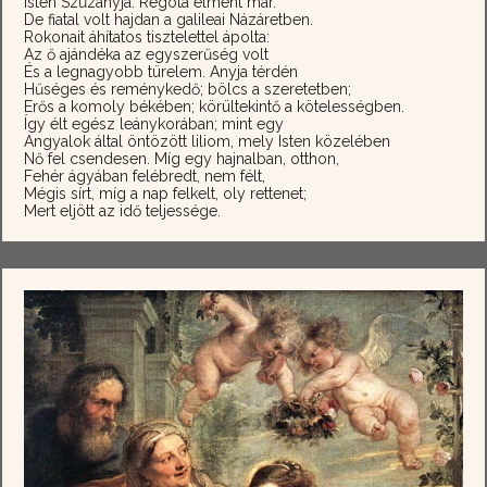
Isten Szűzanyja. Régóta elment már.
De fiatal volt hajdan a galileai Názáretben.
Rokonait áhítatos tisztelettel ápolta:
Az ő ajándéka az egyszerűség volt
És a legnagyobb türelem. Anyja térdén
Hűséges és reménykedő; bölcs a szeretetben;
Erős a komoly békében; körültekintő a kötelességben.
Így élt egész leánykorában; mint egy
Angyalok által öntözött liliom, mely Isten közelében
Nő fel csendesen. Míg egy hajnalban, otthon,
Fehér ágyában felébredt, nem félt,
Mégis sírt, míg a nap felkelt, oly rettenet;
Mert eljött az idő teljessége.