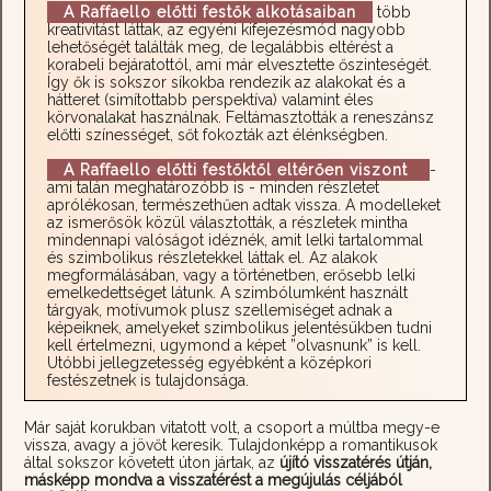
A Raffaello előtti festők alkotásaiban
több
kreativitást láttak, az egyéni kifejezésmód nagyobb
lehetőségét találták meg, de legalábbis eltérést a
korabeli bejáratottól, ami már elvesztette őszinteségét.
Így ők is sokszor síkokba rendezik az alakokat és a
hátteret (simítottabb perspektíva) valamint éles
körvonalakat használnak. Feltámasztották a reneszánsz
előtti színességet, sőt fokozták azt élénkségben.
A Raffaello előtti festőktől eltérően viszont
-
ami talán meghatározóbb is - minden részletet
aprólékosan, természethűen adtak vissza. A modelleket
az ismerősök közül választották, a részletek mintha
mindennapi valóságot idéznék, amit lelki tartalommal
és szimbolikus részletekkel láttak el. Az alakok
megformálásában, vagy a történetben, erősebb lelki
emelkedettséget látunk. A szimbólumként használt
tárgyak, motívumok plusz szellemiséget adnak a
képeiknek, amelyeket szimbolikus jelentésükben tudni
kell értelmezni, ugymond a képet ”olvasnunk” is kell.
Utóbbi jellegzetesség egyébként a középkori
festészetnek is tulajdonsága.
Már saját korukban vitatott volt, a csoport a múltba megy-e
vissza, avagy a jövőt keresik. Tulajdonképp a romantikusok
által sokszor követett úton jártak, az
újító visszatérés útján,
másképp mondva a visszatérést a megújulás céljából