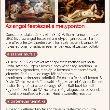
Az angol festészet a mélyponton
Constable halála után (1776 - 1837), William Turner-en (1775 –
1851) kívül az angol festészet a mélypontján volt, amit a
preraffelita festők újraéleszteni, forradalmasítani kívántak. (A
48-as európai forradalmi események épp aktuálisak voltak)
a zsáner műfaja
Az 1820-1840-es éveket az angol festészetben két műfaj
uralta. Az első - igen sikeres a nagyközönség soraiban - a
zsánerkép (genrekép, életkép) a köznapi élet eseményeit,
jeleneteit ábrázolta, de nagy többségében
szentimentilazimusba torkollott. Példáink a felső két képen: Sir
David Wilkie: Az első fülbevaló, 1835; valamint Charles Robert
Leslie: Toby bácsi és az özvegy, 1831-1848 közt készült.
Egyébként Sir David Wilkie korai, még világosabb, elevenebb
műveit a preraffaelita Holman Hunt is szerette, másolta.
a történelmi tematika
A második elterjedt műfaj a történelmi festészet volt. Erre