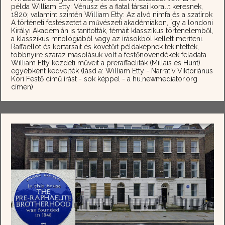
példa William Etty: Vénusz és a fiatal társai korallt keresnek,
1820; valamint szintén William Etty: Az alvó nimfa és a szatírok
A történeti festészetet a művészeti akadémiákon, így a londoni
Királyi Akadémián is tanították, témáit klasszikus történelemből,
a klasszikus mitológiából vagy az írásokból kellett meríteni.
Raffaellót és kortársait és követőit példaképnek tekintették,
többnyire száraz másolásuk volt a festőnövendékek feladata.
William Etty kezdeti műveit a preraffaeliták (Millais és Hunt)
egyébként kedvelték (lásd a: William Etty - Narratív Viktoriánus
Kori Festő című írást - sok képpel - a hu.newmediator.org
címen)