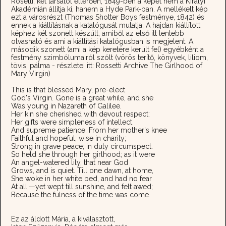
Rosetti, két társától eltérően, 1849-ben a képét nem a Királyi
Akadémián állítja ki, hanem a Hyde Park-ban. A mellékelt kép
ezt a városrészt (Thomas Shotter Boys festménye, 1842) és
ennek a kiállításnak a katalógusát mutatja. A hajdan kiállított
képhez két szonett készült, amiből az első itt lentebb
olvasható és ami a kiállítási katalógusban is megjelent. A
második szonett (ami a kép keretére került fel) egyébként a
festmény szimbólumairól szólt (vörös terítő, könyvek, liliom,
tövis, pálma - részletei itt: Rossetti Archive The Girlhood of
Mary Virgin)
This is that blessed Mary, pre-elect
God's Virgin. Gone is a great while, and she
Was young in Nazareth of Galilee.
Her kin she cherished with devout respect:
Her gifts were simpleness of intellect
And supreme patience. From her mother's knee
Faithful and hopeful; wise in charity;
Strong in grave peace; in duty circumspect.
So held she through her girlhood; as it were
An angel-watered lily, that near God
Grows, and is quiet. Till one dawn, at home,
She woke in her white bed, and had no fear
At all,—yet wept till sunshine, and felt awed;
Because the fulness of the time was come.
Ez az áldott Mária, a kiválasztott,