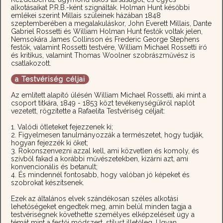
alkotásaikat P.R.B.-ként szignálták. Holman Hunt későbbi
emlékei szerint Millais szüleinek házában 1848
szeptemberében a megalakuláskor, John Everett Millais, Dante
Gabriel Rossetti és William Holman Hunt festők voltak jelen,
Nemsokára James Collinson és Frederic George Stephens
festők, valamint Rossetti testvére, William Michael Rossetti író
és kritikus, valamint Thomas Woolner szobrászművész is
csatlakozott.
a Testvériség céljai
Az említett alapító ülésén William Michael Rossetti, aki mint a
csoport titkára, 1849 - 1853 közt tevékenységükről naplót
vezetett, rögzítette a Rafaelita Testvériség céljait:
1. Valódi ötleteket fejezzenek ki;
2. Figyelmesen tanulmányozzák a természetet, hogy tudják,
hogyan fejezzék ki őket;
3. Rokonszenvezni azzal kell, ami közvetlen és komoly, és
szívből fakad a korábbi művészetekben, kizárni azt, ami
konvencionális és betanult;
4. És mindennél fontosabb, hogy valóban jó képeket és
szobrokat készítsenek.
Ezek az általános elvek szándékosan széles alkotási
lehetőségeket engedtek meg, amin belül minden tagja a
testvériségnek követhette személyes elképzeléseit úgy a
témát mint a festői módszert, stílust illetőleg. Ugyan