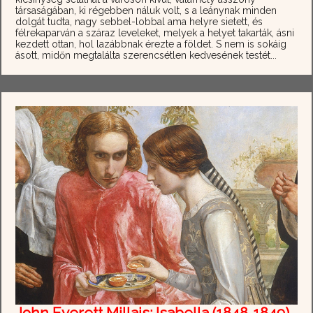
társaságában, ki régebben náluk volt, s a leánynak minden
dolgát tudta, nagy sebbel-lobbal ama helyre sietett, és
félrekaparván a száraz leveleket, melyek a helyet takarták, ásni
kezdett ottan, hol lazábbnak érezte a földet. S nem is sokáig
ásott, midőn megtalálta szerencsétlen kedvesének testét...
John Everett Millais:
Isabella (1848-1849),