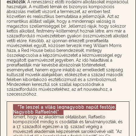
eszközlik
. A reneszánsz előtti irodalmi alkotásokat inspirációul
használják. A múltbeli témák és bizonyos kompoziciós
ábrázolás mellett viszont a természet, az emberi test
közvetlen és realisztikus bemutatása a jellemzőjük. Azt az
romantikus állítást vallják, hogy a mindennapi valóság is
magasztos szellemiséggel bír. Jellemző rájuk, hogy sokszor
kettős alkotást, festmény-költeményt hoznak létre, ami már a
századforduló művészetében gyakori összművészeti alkotást
vetíti előre. Később, az újonnan érkezett preraffaelita
művészekkel együtt, közösen tervezik meg William Morris
háza, a Red House belső berendezését, mintegy
összekapcsolva a képzőművészetet a kézművességel egy
megújított iparművészet jegyében. Az idő haladtával a
preraffaeliták már kevésbé ábrázolnak történeteket,
eseményeket, hanem egyre inkább az emelkedett szépség
kultuszát művelik alakjaikban, előkészítve a század második
felében kibontakozó esztéticizmust és a szimbolizmust.
Mindezeken keresztül sok szállal kapcsolódnak a
századfordulós művészetekhez, az art nouveauhoz, a
szecesszióhoz.
"Te leszel a világ legnagyobb napút festője.
Nagyobb Raffaelnél"
Ismert, hogy az akadémiai oktatásban, Raffaello
kompozícióit mindig is csodálták és tanulmányozták, és
a 17. századtól egészen a 19. század végéig a
művészeti akadémiák képzésének sarokkövévé vált. ”Az