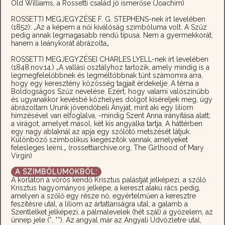
Old Williams, a Rossetti család jó ismerőse (Joachim)
ROSSETTI MEGJEGYZÉSE F. G. STEPHENS-nek írt levelében
(1852): „Az a képem a női kiválóság szimbóluma volt. A Szűz
pedig annak legmagasabb rendű típusa. Nem a gyermekkorát,
hanem a leánykorát ábrázolta„
ROSSETTI MEGJEGYZÉSEI CHARLES LYELL-nek írt levelében
(1848.nov.14.) „A vallási osztályhoz tartozik, amely mindig is a
legmegfelelőbbnek és legméltóbbnak tűnt számomra arra,
hogy egy keresztény közösség tagjait érdekelje. A téma a
Boldogságos Szűz nevelése. Ezért, hogy valami valószínűbb
és ugyanakkor kevésbé közhelyes dolgot kíséreljek meg, úgy
ábrázoltam Urunk jövendőbeli Anyját, mint aki egy liliom
hímzésével van elfoglalva, -mindig Szent Anna irányítása alatt;
a virágot, amelyet másol, két kis angyalka tartja. A háttérben
egy nagy ablaknál az apja egy szőlőtő metszését látjuk.
Különböző szimbolikus kiegészítők vannak, amelyeket
felesleges leírni.„ (rossettiarchive.org, The Girlhood of Mary
Virgin)
A SZIMBÓLUMOKBÓL:
A korláton a vörös kendő Krisztus palástját jelképezi, a szőlő
Krisztus hagyományos jelképe, a kereszt alakú rács pedig,
amelyen a szőlő egy része nő, egyértelműen a keresztre
feszítésre utal, a liliom az ártatlanságra utal, a galamb a
Szentlelket jelképezi, a pálmalevelek (hét szál) a győzelem, az
ünnep jele (*, **). Az angyal már az Angyali Üdvözletre utal,