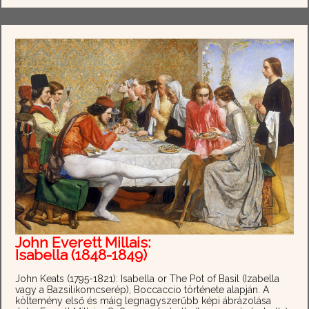
John Everett Millais:
Isabella (1848-1849)
John Keats (1795-1821): Isabella or The Pot of Basil (Izabella
vagy a Bazsilikomcserép), Boccaccio története alapján. A
költemény első és máig legnagyszerűbb képi ábrázolása