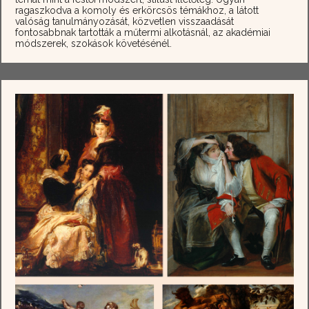
ragaszkodva a komoly és erkörcsös témákhoz, a látott
valóság tanulmányozását, közvetlen visszaadását
fontosabbnak tartották a műtermi alkotásnál, az akadémiai
módszerek, szokások követésénél.