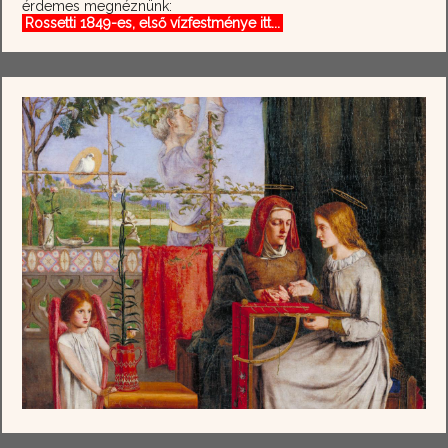
érdemes megnéznünk:
Rossetti 1849-es, első vízfestménye itt...