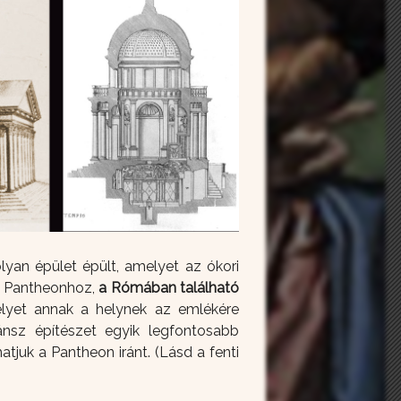
lyan épület épült, amelyet az ókori
 a Pantheonhoz,
a Rómában található
elyet annak a helynek az emlékére
ánsz építészet egyik legfontosabb
atjuk a Pantheon iránt. (Lásd a fenti