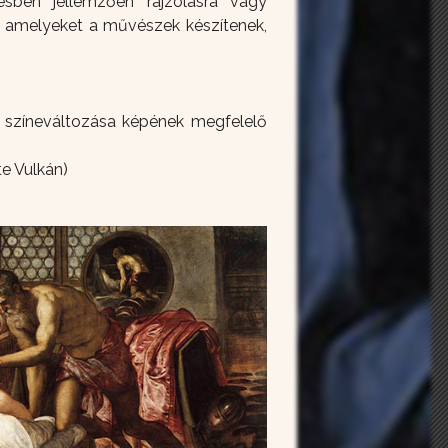
ésben jellemzően rajzolásra vagy
a, amelyeket a művészek készítenek,
us színeváltozása képének megfelelő
e Vulkán)