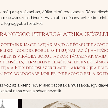
, még a 14.században, Afrika című eposzában, Róma dicsőség
ta reneszánsznak hívunk. És valóban néhány évtizedre mint
k a legnagyobb festőket.
rancesco Petrarca: Afrika (részle
zottaink ismét látják majd a régmúlt ragyog
elikon zöldbe borul és kibújnak az új hajtáso
babér is virágba borul: akkor támadnak majd 
A fenséges, termékeny elmék, melyeknek lángj
ítja a Pierides ősi szerelmét … akkor újra fiat
 egy boldogabb kor fénye ragyog fel a költ
es volt az a kilenc nővér, akik dacoltak a múzsákkal egy dalv
zsákat néha ezen a néven nevezik.