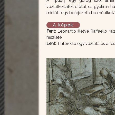
A "Γραφή" egy görög szó, amely 
vázlatkészítésre utal, és gyakran 
mielőtt egy befejezettebb műalkot
A képek
Fent:
Leonardo illetve Raffaello ra
részlete.
Lent:
Tintoretto egy vázlata és a fe