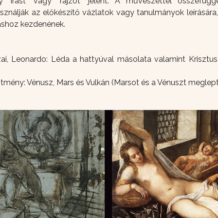
"írást" vagy "rajzot" jelent. A művészettel összefügg
használják az előkészítő vázlatok vagy tanulmányok leírásár
áshoz kezdenének.
jzai, Leonardo: Léda a hattyúval másolata valamint Kriszt
stmény: Vénusz, Mars és Vulkán (Marsot és a Vénuszt meglept