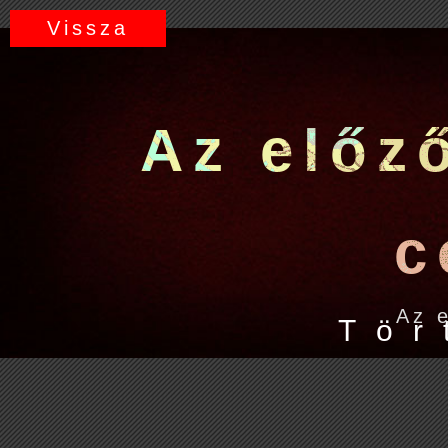
Vissza
A
z
e
l
ő
z
c
Az e
T
ö
r