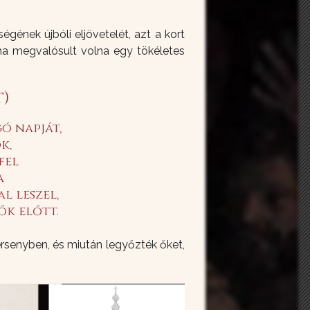
ének újbóli eljövetelét, azt a kort
ha megvalósult volna egy tökéletes
t)
ó napját,
k,
fel
a
al leszel,
ők előtt.
ersenyben, és miután legyőzték őket,