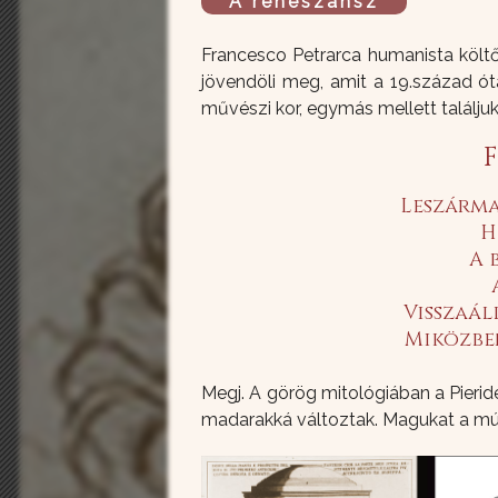
A reneszánsz
Francesco Petrarca humanista költő
jövendöli meg, amit a 19.század ó
művészi kor, egymás mellett találju
F
Leszárma
H
A 
Visszaáll
Miközben
Megj. A görög mitológiában a Pierid
madarakká változtak. Magukat a mú