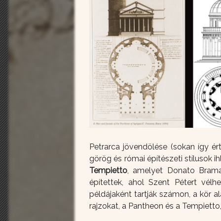
Petrarca jövendölése (sokan így ér
görög és római építészeti stílusok ih
Tempietto
, amelyet Donato Brama
építettek, ahol Szent Pétert vél
példájaként tartják számon, a kör al
rajzokat, a Pantheon és a Tempietto,