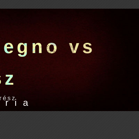
s
e
g
n
o
v
s
s
z
.rész
é
r
i
a