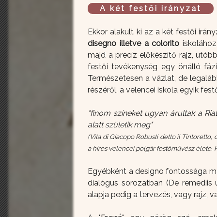
A két festői irányzat
Ekkor alakult ki az a két festői ir
disegno illetve a colorito
iskolához
majd a precíz előkészítő rajz, utób
festői tevékenység egy önálló fáz
Természetesen a vázlat, de legalább
részéről, a velencei iskola egyik festő
"finom színeket ugyan árultak a Rial
alatt születik meg"
(Vita di Giacopo Robusti detto il Tintoretto
a híres velencei polgár festőművész élete. Hű
Egyébként a designo fontossága már 
dialógus sorozatban (De remediis ut
alapja pedig a tervezés, vagy rajz, 