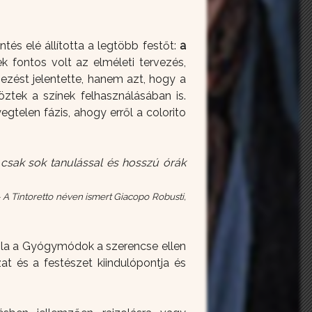
tés elé állította a legtöbb festőt:
a
 fontos volt az elméleti tervezés,
nezést jelentette, hanem azt, hogy a
ztek a színek felhasználásában is.
gtelen fázis, ahogy erről a colorito
l, csak sok tanulással és hosszú órák
 - A Tintoretto néven ismert Giacopo Robusti,
 róla a Gyógymódok a szerencse ellen
zat és a festészet kiindulópontja és