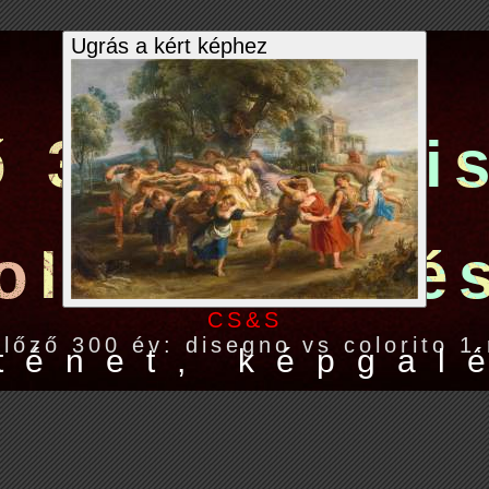
Ugrás a kért képhez
ő
3
0
0
é
v
:
d
i
o
l
o
r
i
t
o
1
.
r
é
CS&S
lőző 300 év: disegno vs colorito 1
t
é
n
e
t
,
k
é
p
g
a
l