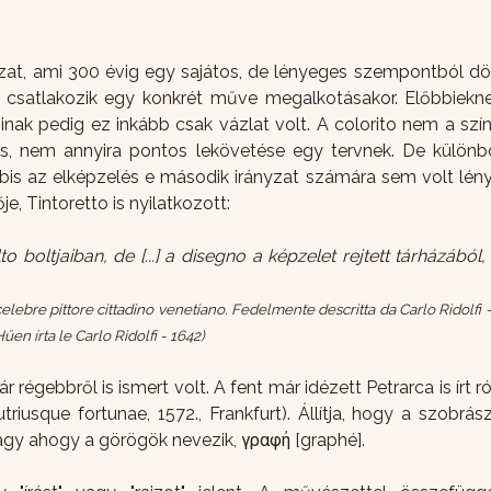
ányzat, ami 300 évig egy sajátos, de lényeges szempontból dön
 csatlakozik egy konkrét műve megalkotásakor. Előbbieknek
binak pedig ez inkább csak vázlat volt. A colorito nem a szí
is, nem annyira pontos lekövetése egy tervnek. De különbö
is az elképzelés e második irányzat számára sem volt lénye
je, Tintoretto is nyilatkozott:
to boltjaiban, de [...] a disegno a képzelet rejtett tárházábó
, celebre pittore cittadino venetiano. Fedelmente descritta da Carlo Ridolfi
en írta le Carlo Ridolfi - 1642)
régebbről is ismert volt. A fent már idézett Petrarca is írt
riusque fortunae, 1572., Frankfurt). Állítja, hogy a szobrás
vagy ahogy a görögök nevezik, γραφή [graphé].