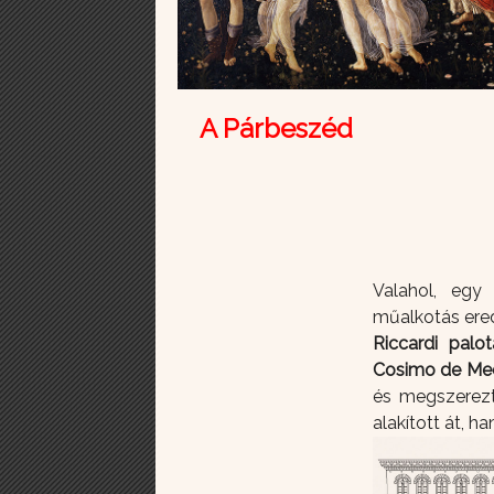
A Párbeszéd
Valahol, eg
műalkotás ered
Riccardi palot
Cosimo de Med
és megszerezt
alakított át, h