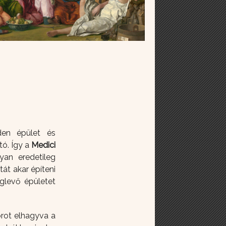
en épület és
tó. Így a
Medici
yan eredetileg
át akar építeni
glevő épületet
rot elhagyva a