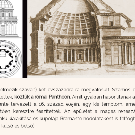
telmezik szavait) két évszázadra rá megvalósult. Számos o
lettek,
köztük a római Pantheon
. Amit gyakran hasonlítanak
nte tervezett a 16. század elején, egy kis templom, am
hetően keresztre feszítették. Az épületet a magas renesz
akú kialakítása és kupolája Bramante hódolataként is felfogh
 külső és belső)