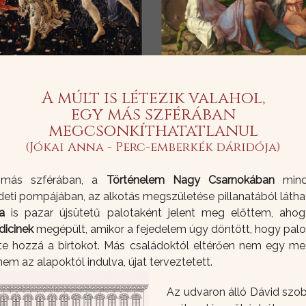
A múlt is létezik valahol,
egy más szférában
megcsonkíthatatlanul
(Jókai Anna - Perc-emberkék dáridója)
y más szférában, a
Történelem Nagy Csarnokában
mind
eti pompájában, az alkotás megszületése pillanatából látha
a
is pazar újsütetű palotaként jelent meg előttem, ahog
icinek
megépült, amikor a fejedelem úgy döntött, hogy palot
e hozzá a birtokot. Más családoktól eltérően nem egy me
anem az alapoktól indulva, újat terveztetett.
Az udvaron álló Dávid szob