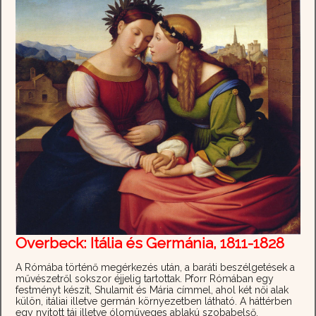
Overbeck: Itália és Germánia, 1811-1828
A Rómába történő megérkezés után, a baráti beszélgetések a
művészetről sokszor éjjelig tartottak. Pforr Rómában egy
festményt készít, Shulamit és Mária címmel, ahol két női alak
külön, itáliai illetve germán környezetben látható. A háttérben
egy nyitott táj illetve ólomüveges ablakú szobabelső.