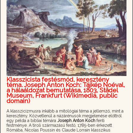
Klasszicista festésmód, keresztény
téma. Joseph Anton Koch: Tájkép Noéval,
a hálaáldozat bemutatása, 1803, Städel
Museum, Frankfurt (Wikimedia, public
domain)
A klasszicizmusra inkább a mitológiai téma a jellemző, mint a
keresztény. Közvetlenül a názárénusok megjelenése előttről
egy példa a bibliai témára
Joseph Anton Koch
fenti
festménye. A tiroli származású festő, 1785-ben érkezett
Rómába, Nicolas Poussin és Claude Lorrain klasszikus