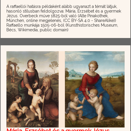
A raffaellói hatásra példaként alább ugyanazt a témát látjuk,
hasonló stílusban feldolgozva: Mária, Erzsébet és a gyermek
Jézus. Overbeck műve 1825-ből való (Alte Pinakothek,
München, online megjelenés, (CC BY-SA 4.0 - ShareAlike))
Raffaello munkája 1505-06-ból (Kunsthistorisches Museum,
Bécs, Wikimedia, public domain)
Mária, Erzsébet és a gyermek Jézus,