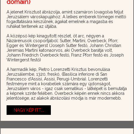
domain)
A jelenet Krisztust ábrázolja, amint szamáron lovagolva feljut
Jeruzsálem városkapujához. A lelkes emberek tömegei méltó
fogadtatására készülnek, ágakat emelnek a magasba és
ruhákat terítenek az útjába.
A középső kép kinagyított részlet, öt arc, négyen a
Názárénusok csoportjából: Sutter, Martini, Overbeck, Pforr,
Egger és Wintergerst (Joseph Sutter festő, Johann Christian
Jeremias Martini katonaorvos, aki Overbeck barátja volt,
Johann Friedrich Overbeck festő, Franz Pforr festő és Joseph
Wintergerst festő)
A harmadik kép, Pietro Lorenzetti Krisztus bevonulása
Jeruzsálembe, 1320, freskó, (Basilica inferiore di San
Francesco d'Assisi, Assisi, Perugi-Umbria). Lorenzetti
festménye mint a korabeliek számára egy újdonságot,
Jeruzsálem város - igaz csak sematikus - látképét is bemutatja
a képnek szinte felében. Overbeck képén ennek nincs akkora
jelentősége, az alakok ábrázolási módja is már modernebb.
NAGY KÉP ITT...