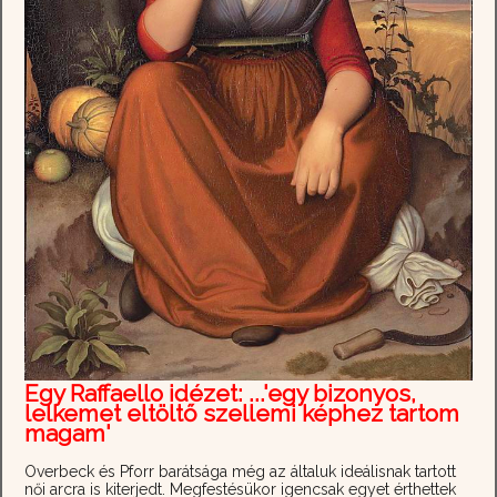
Egy Raffaello idézet: ...'egy bizonyos,
lelkemet eltöltő szellemi képhez tartom
magam'
Overbeck és Pforr barátsága még az általuk ideálisnak tartott
női arcra is kiterjedt. Megfestésükor igencsak egyet érthettek