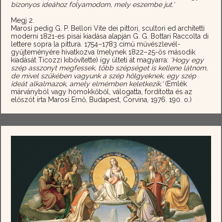
bizonyos ideához folyamodom, mely eszembe jut.'
Megj 2.
Marosi pedig G. P. Bellori Vite dei pittori, scultori ed architetti
moderni 1821-es pisai kiadása alapján G. G. Bottari Raccolta di
lettere sopra la pittura. 1754–1783 című művészlevél-
gyűjteményére hivatkozva (melynek 1822–25-ös második
kiadását Ticozzi kibővítette) így ülteti át magyarra:
'Hogy egy
szép asszonyt megfessek, több szépséget is kellene látnom,
de mivel szűkében vagyunk a szép hölgyeknek, egy szép
ideát alkalmazok, amely elmémben keletkezik.'
(Emlék
márványból vagy homokkőből, válogatta, fordította és az
előszót írta Marosi Ernő, Budapest, Corvina, 1976. 190. o.)