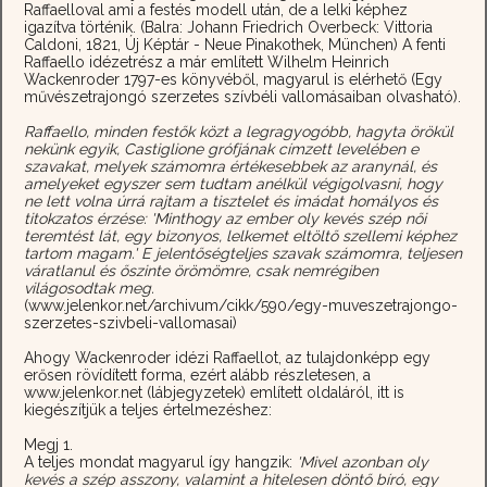
Raffaelloval ami a festés modell után, de a lelki képhez
igazítva történik. (Balra: Johann Friedrich Overbeck: Vittoria
Caldoni, 1821, Új Képtár - Neue Pinakothek, München) A fenti
Raffaello idézetrész a már említett Wilhelm Heinrich
Wackenroder 1797-es könyvéből, magyarul is elérhető (Egy
művészetrajongó szerzetes szívbéli vallomásaiban olvasható).
Raffaello, minden festők közt a legragyogóbb, hagyta örökül
nekünk egyik, Castiglione grófjának címzett levelében e
szavakat, melyek számomra értékesebbek az aranynál, és
amelyeket egyszer sem tudtam anélkül végigolvasni, hogy
ne lett volna úrrá rajtam a tisztelet és imádat homályos és
titokzatos érzése: 'Minthogy az ember oly kevés szép női
teremtést lát, egy bizonyos, lelkemet eltöltő szellemi képhez
tartom magam.' E jelentőségteljes szavak számomra, teljesen
váratlanul és őszinte örömömre, csak nemrégiben
világosodtak meg.
(www.jelenkor.net/archivum/cikk/590/egy-muveszetrajongo-
szerzetes-szivbeli-vallomasai)
Ahogy Wackenroder idézi Raffaellot, az tulajdonképp egy
erősen rövídített forma, ezért alább részletesen, a
www.jelenkor.net (lábjegyzetek) említett oldaláról, itt is
kiegészítjük a teljes értelmezéshez:
Megj 1.
A teljes mondat magyarul így hangzik:
'Mivel azonban oly
kevés a szép asszony, valamint a hitelesen döntő bíró, egy