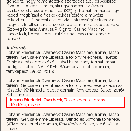
gondolta, hogy felmentették a szerződés alól, és Assisibe
távozott. Joseph Führich, aki ugyanabban az évben
csatlakozott a csoporthoz, és 1829-ig Rómában maradt, így
kapott megbízást a freskók elkészítésére; a művész,
miközben saját sémáit alkalmazta, kötelességének érezte,
hogy tiszteletben tartsa az elődje által már kialakított témákat.
(Szöveg forrása: Annalisa P. Cignitti, Casino Massimo
Lancellotti, Roma - rocaille.it/casino-massimo-lancellotti-
roma/)
A képekről:
Johann Friederich Overbeck: Casino Massimo, Róma, Tasso
terem
, Gerusalemme Liberata, a torony felépítése. Felette:
Erminia a pásztorok között. Lásd balra, nagy formátumban
pedig lentebb a NAGY KÉP (Wikimedia, public domain,
fényképész: Sailko, 2016)
Johann Friederich Overbeck: Casino Massimo, Róma, Tasso
terem
, Gerusalemme Liberata, a torony felépítése, az ácsinas
részlete. (Wikimedia, public domain, fényképész: Sailko, 2016)
Katt a linkre:
Johann Friederich Overbeck
, Tasso terem, a torony
felépítése, részlet
Johann Friederich Overbeck: Casino Massimo, Róma, Tasso
terem
, Gerusalemme Liberata, Olindo és Sofronia története.
(Wikimedia, public domain, fényképész: Sailko, 2016) Katt a
linkre: