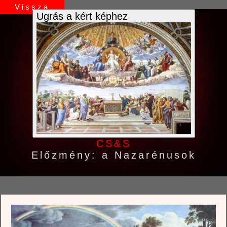
Vissza
Ugrás a kért képhez
CS&S
Előzmény: a Nazarénusok