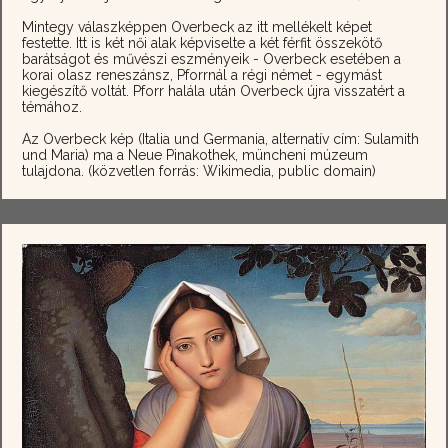
Mintegy válaszképpen Overbeck az itt mellékelt képet
festette. Itt is két női alak képviselte a két férfit összekötő
barátságot és művészi eszményeik - Overbeck esetében a
korai olasz reneszánsz, Pforrnál a régi német - egymást
kiegészítő voltát. Pforr halála után Overbeck újra visszatért a
témához.
Az Overbeck kép (Italia und Germania, alternatív cím: Sulamith
und Maria) ma a Neue Pinakothek, müncheni múzeum
tulajdona. (közvetlen forrás: Wikimedia, public domain)