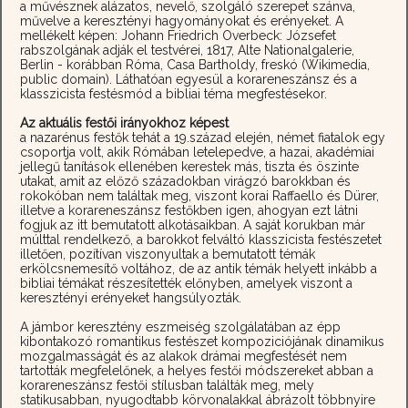
a művésznek alázatos, nevelő, szolgáló szerepet szánva,
művelve a keresztényi hagyományokat és erényeket. A
mellékelt képen: Johann Friedrich Overbeck: Józsefet
rabszolgának adják el testvérei, 1817, Alte Nationalgalerie,
Berlin - korábban Róma, Casa Bartholdy, freskó (Wikimedia,
public domain). Láthatóan egyesül a korareneszánsz és a
klasszicista festésmód a bibliai téma megfestésekor.
Az aktuális festői irányokhoz képest
a nazarénus festők tehát a 19.század elején, német fiatalok egy
csoportja volt, akik Rómában letelepedve, a hazai, akadémiai
jellegű tanítások ellenében kerestek más, tiszta és öszinte
utakat, amit az előző századokban virágzó barokkban és
rokokóban nem találtak meg, viszont korai Raffaello és Dürer,
illetve a korareneszánsz festőkben igen, ahogyan ezt látni
fogjuk az itt bemutatott alkotásaikban. A saját korukban már
múlttal rendelkező, a barokkot felváltó klasszicista festészetet
illetően, pozítívan viszonyultak a bemutatott témák
erkölcsnemesítő voltához, de az antik témák helyett inkább a
bibliai témákat részesítették előnyben, amelyek viszont a
keresztényi erényeket hangsúlyozták.
A jámbor keresztény eszmeiség szolgálatában az épp
kibontakozó romantikus festészet kompoziciójának dinamikus
mozgalmasságát és az alakok drámai megfestését nem
tartották megfelelőnek, a helyes festői módszereket abban a
korareneszánsz festői stílusban találták meg, mely
statikusabban, nyugodtabb körvonalakkal ábrázolt többnyire