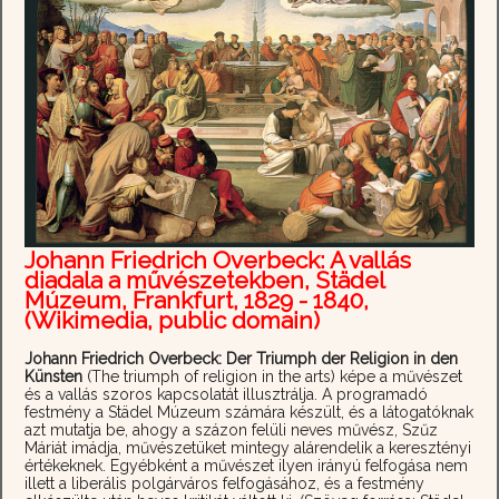
Johann Friedrich Overbeck: A vallás
diadala a művészetekben, Städel
Múzeum, Frankfurt, 1829 - 1840,
(Wikimedia, public domain)
Johann Friedrich Overbeck: Der Triumph der Religion in den
Künsten
(The triumph of religion in the arts) képe a művészet
és a vallás szoros kapcsolatát illusztrálja. A programadó
festmény a Städel Múzeum számára készült, és a látogatóknak
azt mutatja be, ahogy a százon felüli neves művész, Szűz
Máriát imádja, művészetüket mintegy alárendelik a keresztényi
értékeknek. Egyébként a művészet ilyen irányú felfogása nem
illett a liberális polgárváros felfogásához, és a festmény