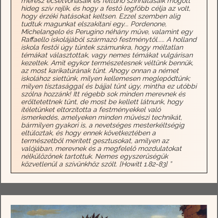
merész ecsetvonásaik és feltűnő színhatásaik mögött
hideg szív rejlik, és hogy a festő legfőbb célja az volt,
hogy érzéki hatásokat keltsen. Ezzel szemben alig
tudtuk magunkat elszakítani egy... Pordenone,
Michelangelo és Perugino néhány műve, valamint egy
Raffaello iskolájából származó festménytől..... A holland
iskola festői úgy tűntek számunkra, hogy méltatlan
témákat választottak, vagy nemes témákat vulgárisan
kezeltek. Amit egykor természetesnek véltünk bennük,
az most karikatúrának tűnt. Ahogy onnan a német
iskolához siettünk, milyen kellemesen meglepődtünk;
milyen tisztasággal és bájjal tűnt úgy, mintha ez utóbbi
szólna hozzánk! Itt régebb sok minden merevnek és
erőltetettnek tűnt, de most be kellett látnunk, hogy
ítéletünket eltorzította a festményekkel való
ismerkedés, amelyeken minden művészi technikát,
bármilyen gyakori is, a nevetséges mesterkéltségig
eltúloztak, és hogy ennek következtében a
természetből merített gesztusokat, amilyen az
valójában, merevnek és a megfelelő mozdulatokat
nélkülözőnek tartottuk. Nemes egyszerűségük
közvetlenül a szívünkhöz szólt. [Howitt 1.82-83] ”