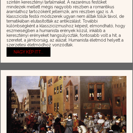
szintén keresztényi tartalmakat. A nazarénus festőket
mindezek mellett mégis nagyobb részben a romantikus
áramlathoz tartozóként jellemzik, ami részben igaz is. A
klasszicista festői módszerek ugyan nem álltak tőlük távol, de
tematikában elutasították az antikizálást. További
különbségként a klasszicizmushoz képest, elmondható, hogy
eszmeiségben a humanista erények közül, inkább a
keresztényi erényeket hangsúlyozták, fontosabb volt a hit, a
szeretet, a jámborság, az alázat. Humanista életmód helyett a
szerzetesi életmódhoz vonzódtak.
NAGY KÉP ITT...