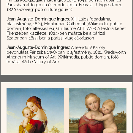
francia közigazgatásnak. Ingres 1841-1842-ben Rómában és
Párizsban átdolgozta és módosította. Felirata: J. Ingres Rom.
1820 (Szöveg: pop.culture.gouv.fr)
Jean-Auguste-Dominique Ingres:
XIII. Lajos fogadalma,
olajfestmény, 1824, Montauban Cathedral (Wikimedia, public
domain, fotó: altesses.eu, Guillaume ATTLANE) A festő a képet
Firenzében klszítette, 1824-ben mutatta be a párizsi
Szalonban, 1855-ben a párizsi világkiákkításon
Jean-Auguste-Dominique Ingres:
A leendő V.Károly
bevonulása Párizsba 1358-ban, olajfestmény, 1821, Wadsworth
Atheneum Museum of Art, (Wikimedia, public domain, fotó
forrása: Web Gallery of Art)