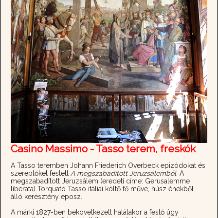
Casino Massimo - Tasso terem, freskók
A Tasso teremben Johann Friederich Overbeck epizódokat és
szereplőket festett
A megszabadított Jeruzsálemből
. A
megszabadított Jeruzsálem (eredeti címe: Gerusalemme
liberata) Torquato Tasso itáliai költő fő műve, húsz énekből
álló keresztény eposz.
A márki 1827-ben bekövetkezett halálakor a festő úgy