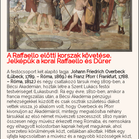
A Raffaello előtti korszak követése.
Jelképük a korai Raffaello és Dürer
A festőcsoport két alapító tagja:
Johann Friedrich Overbeck
(Lübeck, 1789. – Róma, 1869.) és Franz Pforr ( Frankfurt, 1788.
– Róma, 1812.)
és négy csatlakozó társuk még 1809-ben, a
Bécsi Akadémián, hozták létre a Szent Lukács festői
testvériséget (Lukasbund). Rá egy évre, 1810-ben, amikor a
francia megszállás után, a Bécsi Akadémia pénzügyi
nehézségekkel küzdött és csak osztrák születésű diákot
vettek vissza, jó alkalom volt, hogy Overbeck és Pforr
kivonuljon az Akadémiáról, mintegy megvalósítva néhány
társukkal az első német művészeti szecessziót. 1810 nyarán
összesen négy művész érkezett meg Rómába, és nemsokára
egy elhagyott kolostorban kapnak helyet maguknak, ahol
szerzetesi körülmények közt, cellákban alkottak. Hittek egy
újfajta kapcsolatban a művész és a nagyobb közösségek közt,