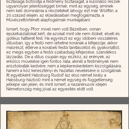
tisztasága biztosítja a festmény tisztaságát, a különálló részek
ugyanolyan jelentőséggel bírnak, mint az egység, aminek
nem kell dominálnia a részleteket (ahogy ezt már Wölfflin, a
20.század elején, az előadásaiban megfogalmazta, a
Művészettörténeti alapfogalmak munkájában).
Ismert, hogy Pforr mivel nem volt Bázelben, onnan
épületvázlatokat kért, de azokat mint ide nem illőket, elveti és
gótikus hátteret fest. Ha egyrészt ez egy időbeni visszatérés
stílusban, így a festő nem lehetne korának a kifejezője, akkor
másrészt, eltérve a korabeli festői tanításoktól és gyakorlattól,
ez mégis egyben a festői szabadság kifejezése, szándékos
lázzadás. De a stílus csupán egy eszköz, az erények, az
erkölcs művelése igen fontos nála, akinél a festmények nem
arisztokraták kedvére, nem a képkereskedelem kiszolgálására,
hanem a köz keresztényi és hazafias nevelésére is szolgálnak.
Itt egyébként Habsburg Rudolf (az első német király a
Habsburg-házból) mint a német egység és függetlenség
jelképe van jelen, és mint ismert, a nazarénusok idején
Németország még jóval az egyesítés előtt volt.