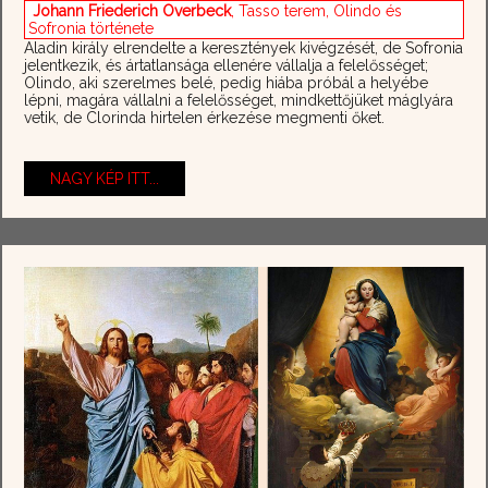
Johann Friederich Overbeck
, Tasso terem, Olindo és
Sofronia története
Aladin király elrendelte a keresztények kivégzését, de Sofronia
jelentkezik, és ártatlansága ellenére vállalja a felelősséget;
Olindo, aki szerelmes belé, pedig hiába próbál a helyébe
lépni, magára vállalni a felelősséget, mindkettőjüket máglyára
vetik, de Clorinda hirtelen érkezése megmenti őket.
NAGY KÉP ITT...