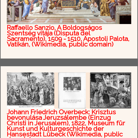
Raffaello Sanzio, A Boldogságos
Szentség vitája (Disputa del
Sacramento), 1509 - 1510, Apostoli Palota,
Vatikán, (Wikimedia, public domain)
Johann Friedrich Overbeck: Krisztus
bevonulása Jeruzsálembe (Einzug
Christi in Jerusalem), 1822, Museum für
Kunst und Kulturgeschichte der
Hansestadt Lübeck (Wikimedia, public