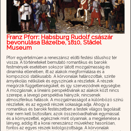
Franz Pforr: Habsburg Rudolf császár
bevonulása Bázelbe, 1810, Städel
Museum
Pforr egyértelműen a reneszánsz előtti festési stílushoz tér
vissza. A történeteket bemutató romantikus és barokk
festmények esetében sokszor látott mozgalmasság és
dinamika ellenében, itt az alakok megformálása és a
kompozició statikusabb. A körvonalak határozottak, szinte
árnyékolás nélküliek és egyszínűek a részletek. A részek
megőrzik függetlenségüket, és így szerveződnek egységbe.
A mozgásnak, a lineáris perspektívának az alakok közt nincs
szerepe, a levegő perspektíva hiányzik, nincsenek
atmoszférikus hatások. A mozgalmasságot a különböző színű
részletek, és az egyedi részek sokasága adja. Ahogy a
romantikus és barokk festészetben a testek világos tagolását
már nem kell biztosítani, azok összeolvadhatnak egymással
és a környezettel, egésznek mint olyannak, a megjelenése a
lényeg, addig itt a korai reneszánsz művekhez hasonlóan,
fontos az egyes részek kidolgozottsága. A körvonalak