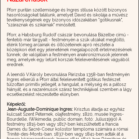
Pforr puritán szellemisége és Ingres stílusa között bizonyos
hasonlóságokat találunk, amelyet David és iskolája a művész
tevékenységének egy bizonyos időszakában "gótikusnak",
"száraznak és szikárnak" minősített.
Pforr, a Habsburg Rudolf császár bevonulása Bázelbe című -
fentebb már tárgyalt - festményén a szűk utcákat megtöltő,
élénk tömeg arcainak és öltözeteinek apró részletei a
középkori élet egy jelenetének megalapozott értelmezésének
tűnnek; de valójában a festményen anakronizmusok jelennek
meg, amelyek egy letűnt korszak felelevenítésének vágyából
erednek.
A leendő V.Károly bevonulása Párizsba 1358-ban festményén
Ingres elkerüli a Pforr által felelevenített gótikus festészet
túlzottan primitív jellegét, a hangulat, a mélység és a pátosz
hiányát, és a nazarénusok száraz technikájával szemben a lágy
ecsetkezelést részesítette előnyben.
Képekről:
Jean-Auguste-Dominique Ingres:
Krisztus átadja az egyház
kulcsait Szent Péternek, olajfestmény, 1820, musée Ingres-
Bourdelle, (Wikimedia, public domain, fotó: Julius1990) A
festmény 1815-ben vagy 1817-ben készülhetett a francia
Dames du Sacré-Coeur kolostor temploma számára a római
Trinité-des-Monts-ban. 1837-ben vagy 1841-ben adták át a