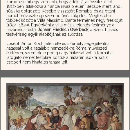
kompozícióit egy zordabb, hegyvidéki tájjal frissítette fel.
1812-ben, tiltakozva a francia invázió ellen, Bécsbe ment, ahol
1815-ig dolgozott. Később visszatért Rómába, és az ottani
német művésztelep szembetűnő alakja lett. Megfestette
többek között a Villa Massimo, Dante termének négy freskóját
(1824–1829). Egyébként a villa másik jelentős festménye a
nazarénus festő,
Johann Friedrich Overbeck
, a Szent Lukács
testvériség egyik alapítójának az alkotása.
Joseph Anton Koch jelenléte és személyisége jelentős
hatással volt a fiatalabb nemzedékre Róma művészeti
életében, szemlélete pedig nagy hatással volt a Rómába
látogató német festőkre, köztük a názárénusokra, sőt a
csoport nem hivatalos tanára lett.