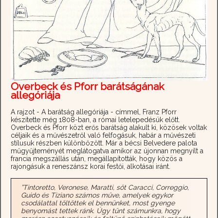
Overbeck és Pforr barátságának
allegóriája
A rajzot - A barátság allegóriája - címmel, Franz Pforr
készítette még 1808-ban, a római letelepedésük előtt.
Overbeck és Pforr közt erős barátság alakult ki, közösek voltak
céljaik és a művészetről való felfogásuk, habár a művészeti
stílusuk részben különbözött. Már a bécsi Belvedere palota
műgyűjteményét meglátogatva amikor az újonnan megnyílt a
francia megszállás után, megállapították, hogy közös a
rajongásuk a reneszánsz korai festői, alkotásai iránt.
”Tintoretto, Veronese, Maratti, sőt Caracci, Correggio,
Guido és Tiziano számos műve, amelyek egykor
csodálattal töltöttek el bennünket, most gyenge
benyomást tettek ránk. Úgy tűnt számunkra, hogy