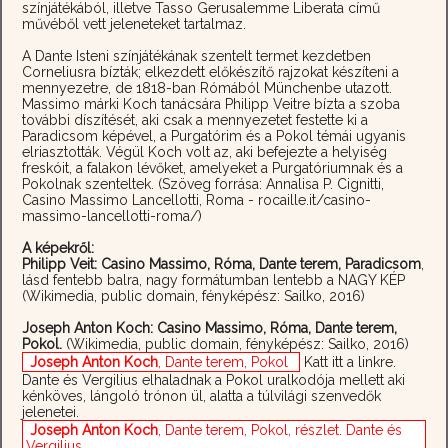
színjátékából, illetve Tasso Gerusalemme Liberata című
művéből vett jeleneteket tartalmaz.
A Dante Isteni színjátékának szentelt termet kezdetben
Corneliusra bízták; elkezdett előkészítő rajzokat készíteni a
mennyezetre, de 1818-ban Rómából Münchenbe utazott.
Massimo márki Koch tanácsára Philipp Veitre bízta a szoba
további díszítését, aki csak a mennyezetet festette ki a
Paradicsom képével, a Purgatórim és a Pokol témái ugyanis
elriasztották. Végül Koch volt az, aki befejezte a helyiség
freskóit, a falakon lévőket, amelyeket a Purgatóriumnak és a
Pokolnak szenteltek. (Szöveg forrása: Annalisa P. Cignitti,
Casino Massimo Lancellotti, Roma - rocaille.it/casino-
massimo-lancellotti-roma/)
A képekről:
Philipp Veit: Casino Massimo, Róma, Dante terem, Paradicsom
,
lásd fentebb balra, nagy formátumban lentebb a NAGY KÉP
(Wikimedia, public domain, fényképész: Sailko, 2016)
Joseph Anton Koch: Casino Massimo, Róma, Dante terem,
Pokol.
(Wikimedia, public domain, fényképész: Sailko, 2016)
Joseph Anton Koch
, Dante terem, Pokol
Katt itt a linkre.
Dante és Vergilius elhaladnak a Pokol uralkodója mellett aki
kénköves, lángoló trónon ül, alatta a túlvilági szenvedők
jelenetei.
Joseph Anton Koch
, Dante terem, Pokol, részlet. Dante és
Vergilius