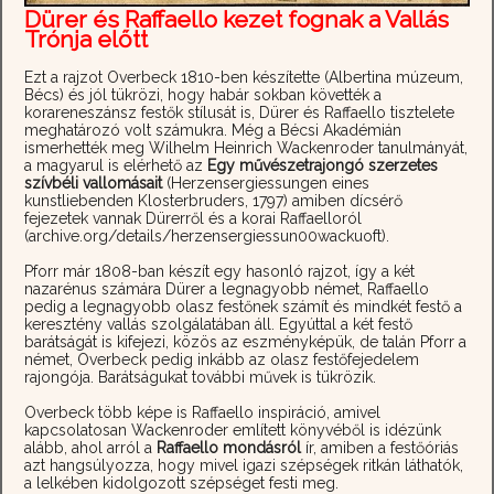
Dürer és Raffaello kezet fognak a Vallás
Trónja előtt
Ezt a rajzot Overbeck 1810-ben készítette (Albertina múzeum,
Bécs) és jól tükrözi, hogy habár sokban követték a
korareneszánsz festők stílusát is, Dürer és Raffaello tisztelete
meghatározó volt számukra. Még a Bécsi Akadémián
ismerhették meg Wilhelm Heinrich Wackenroder tanulmányát,
a magyarul is elérhető az
Egy művészetrajongó szerzetes
szívbéli vallomásait
(Herzensergiessungen eines
kunstliebenden Klosterbruders, 1797) amiben dícsérő
fejezetek vannak Dürerről és a korai Raffaelloról
(archive.org/details/herzensergiessun00wackuoft).
Pforr már 1808-ban készít egy hasonló rajzot, így a két
nazarénus számára Dürer a legnagyobb német, Raffaello
pedig a legnagyobb olasz festőnek számít és mindkét festő a
keresztény vallás szolgálatában áll. Egyúttal a két festő
barátságát is kifejezi, közös az eszményképük, de talán Pforr a
német, Overbeck pedig inkább az olasz festőfejedelem
rajongója. Barátságukat további művek is tükrözik.
Overbeck több képe is Raffaello inspiráció, amivel
kapcsolatosan Wackenroder említett könyvéből is idézünk
alább, ahol arról a
Raffaello mondásról
ír, amiben a festőóriás
azt hangsúlyozza, hogy mivel igazi szépségek ritkán láthatók,
a lelkében kidolgozott szépséget festi meg.