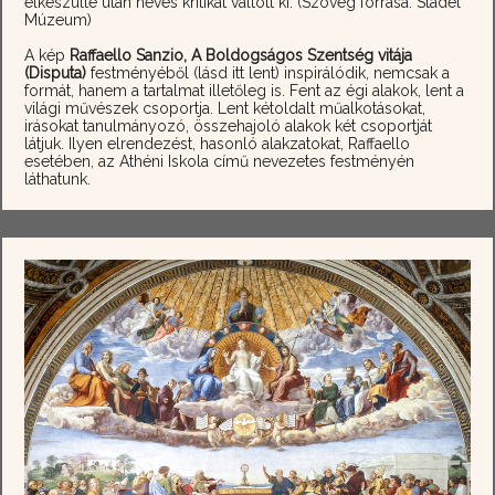
elkészülte után heves kritikát váltott ki. (Szöveg forrása: Städel
Múzeum)
A kép
Raffaello Sanzio, A Boldogságos Szentség vitája
(Disputa)
festményéből (lásd itt lent) inspirálódik, nemcsak a
formát, hanem a tartalmat illetőleg is. Fent az égi alakok, lent a
világi művészek csoportja. Lent kétoldalt műalkotásokat,
irásokat tanulmányozó, összehajoló alakok két csoportját
látjuk. Ilyen elrendezést, hasonló alakzatokat, Raffaello
esetében, az Athéni Iskola című nevezetes festményén
láthatunk.