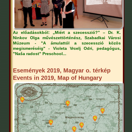
Az előadásokból: „Miért a szecesszió?” – ​​Dr. K.
Ninkov Olga művészettörténész, Szabadkai Városi
Múzeum - "A ámulattól a szecesszió közös
megismeréséig" - Violeta Vrcelj Odri, pedagógus,
"Naša radost" Preschool...
Események 2019, Magyar o. térkép
Events in 2019, Map of Hungary