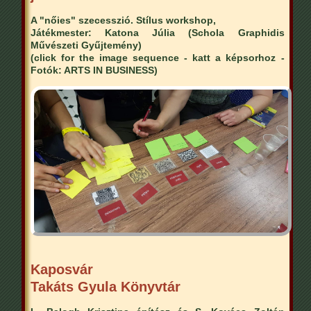
A "nőies" szecesszió. Stílus workshop,
Játékmester: Katona Júlia (Schola Graphidis
Művészeti Gyűjtemény)
(click for the image sequence - katt a képsorhoz -
Fotók: ARTS IN BUSINESS)
Kaposvár
Takáts Gyula Könyvtár