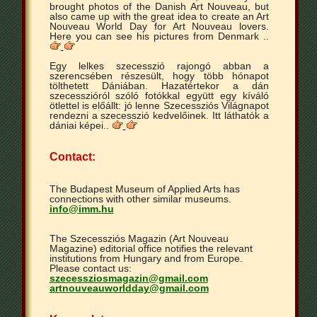
brought photos of the Danish Art Nouveau, but
also came up with the great idea to create an Art
Nouveau World Day for Art Nouveau lovers.
Here you can see his pictures from Denmark ..
Egy lelkes szecesszió rajongó abban a
szerencsében részesült, hogy több hónapot
tölthetett Dániában. Hazatértekor a dán
szecesszióról szóló fotókkal együtt egy kíváló
ötlettel is előállt: jó lenne Szecessziós Világnapot
rendezni a szecesszió kedvelőinek. Itt láthatók a
dániai képei..
Contact:
The Budapest Museum of Applied Arts has
connections with other similar museums.
info@imm.hu
The Szecessziós Magazin (Art Nouveau
Magazine) editorial office notifies the relevant
institutions from Hungary and from Europe.
Please contact us:
szecessziosmagazin@gmail.com
artnouveauworldday@gmail.com