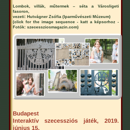
Lombok, villák, műtermek – séta a Városligeti
fasoron,
vezeti: Hutvágner Zsófia (Iparművészeti Múzeum)
(click for the image sequence - katt a képsorhoz -
Fotók: szecessziosmagazin.com)
Budapest
Interaktív szecessziós játék, 2019.
június 15.