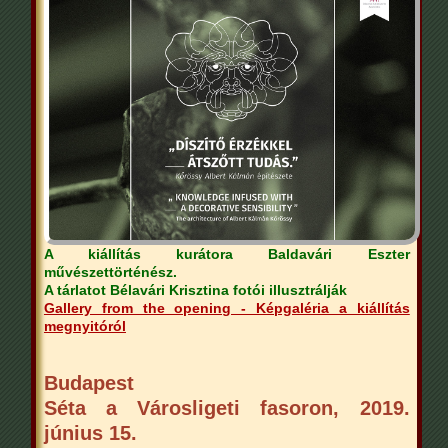
A kiállítás kurátora Baldavári Eszter
művészettörténész.
A tárlatot Bélavári Krisztina fotói illusztrálják
Gallery from the opening - Képgaléria a kiállítás
megnyitóról
Budapest
Séta a Városligeti fasoron, 2019.
június 15.