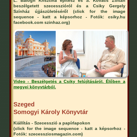
L. Balogh Krisztina építész és S. Kovács Zoltán
beszélgetett szecesszióról és a Csiky Gergely
Színház újjászületéséről (click for the image
sequence - katt a képsorhoz - Fotók: csiky.hu
facebook.com szinhaz.org)
Video - Beszélgetés a Csiky felújításáról. Élőben a
megyei könyvtárból.
Szeged
Somogyi Károly Könyvtár
Kiállítás - Szecesszió a papírlapokon
(click for the image sequence - katt a képsorhoz -
Fotók: szecessziosmagazin.com)